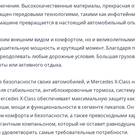
ключения. Высококачественные материалы, прекрасная 
снащен передовыми технологиями, такими как инфотейнм
й машине превращается в настоящий автомобильный опы
 своим внешним видом и комфортом, но и великолепным
ушительную мощность и крутящий момент. Благодаря пе
в преодолевать любые дорожные условия. Большая груз
оты или активного отдыха.
 безопасности своих автомобилей, и Mercedes X-Class
оля стабильности, антиблокировочные тормоза, систем
ercedes X-Class обеспечивает максимальную защиту как 
скоши, мощи и функциональности в сегменте пикапов. 
 комфорта и безопасности, а также превосходными хар
элегантным компаньоном, который не оставит равнодушн
й удовлетворить самые требовательные потребности.