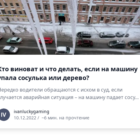
Кто виноват и что делать, если на машину
упала сосулька или дерево?
Нередко водители обращаются с иском в суд, если
случается аварийная ситуация – на машину падает сосу...
vanluckygaming
ivanluckygaming
10.12.2022
/
~6 мин. на прочтение