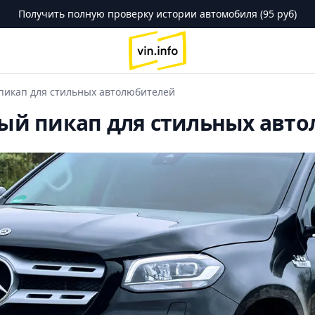
Получить полную проверку истории автомобиля (95 руб)
logo
 пикап для стильных автолюбителей
шный пикап для стильных авт