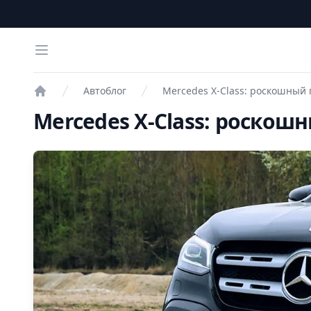
Open menu
Автоблог
Mercedes X-Class: роскошный
Проверка авто
Mercedes X-Class: роско