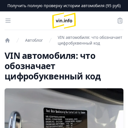
Получить полную проверку истории автомобиля (95 руб)
logo
Open menu
Зака
VIN автомобиля: что обозначает
Автоблог
цифробуквенный код
Проверка авто
VIN автомобиля: что
обозначает
цифробуквенный код