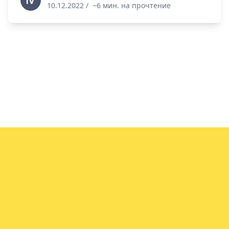
10.12.2022
/
~6 мин. на прочтение
info@vin.info
© 2021-2025. Vin.info - Сервис проверки
автомобилей.