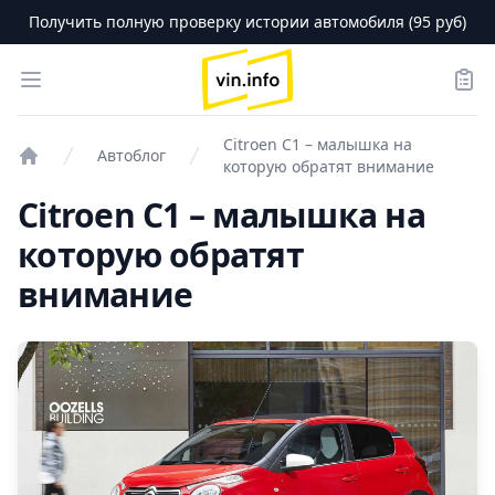
Получить полную проверку истории автомобиля (95 руб)
logo
Open menu
Зака
Citroen C1 – малышка на
Автоблог
которую обратят внимание
Проверка авто
Citroen C1 – малышка на
которую обратят
внимание