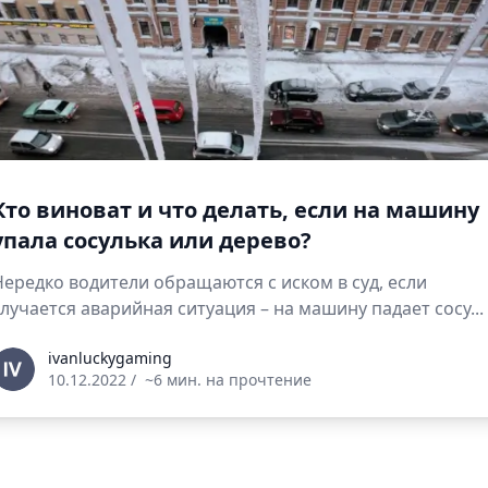
Кто виноват и что делать, если на машину
упала сосулька или дерево?
Нередко водители обращаются с иском в суд, если
случается аварийная ситуация – на машину падает сосу...
vanluckygaming
ivanluckygaming
10.12.2022
/
~6 мин. на прочтение