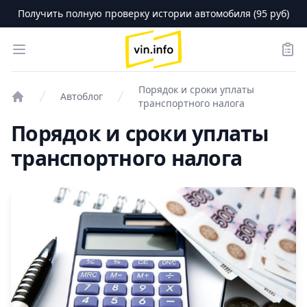
Получить полную проверку истории автомобиля (95 руб)
logo
Open menu
Зака
Порядок и сроки уплаты
Автоблог
транспортного налога
Проверка авто
Порядок и сроки уплаты
транспортного налога