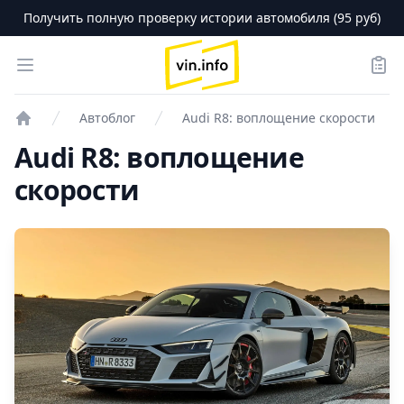
Получить полную проверку истории автомобиля (95 руб)
logo
Open menu
Зака
Автоблог
Audi R8: воплощение скорости
Проверка авто
Audi R8: воплощение
скорости