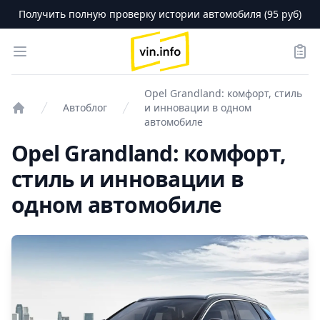
Получить полную проверку истории автомобиля (95 руб)
logo
Open menu
Зака
Opel Grandland: комфорт, стиль
Автоблог
и инновации в одном
Проверка авто
автомобиле
Opel Grandland: комфорт,
стиль и инновации в
одном автомобиле