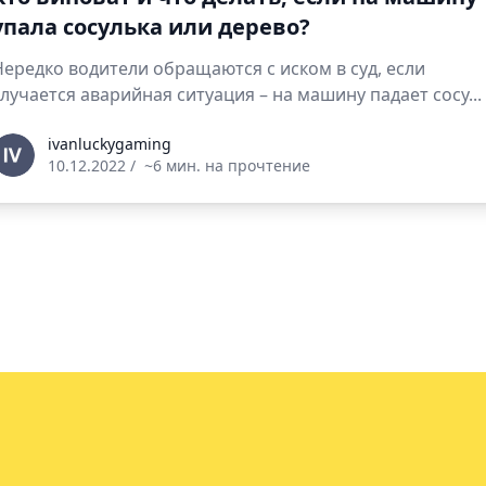
упала сосулька или дерево?
Нередко водители обращаются с иском в суд, если
случается аварийная ситуация – на машину падает сосу...
vanluckygaming
ivanluckygaming
10.12.2022
/
~6 мин. на прочтение