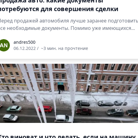
Продажа авто: какие документы
потребуются для совершения сделки
Перед продажей автомобиля лучше заранее подготовит
все необходимые документы. Помимо уже имеющихся...
ndres500
andres500
06.12.2022
/
~3 мин. на прочтение
Кто виноват и что делать, если на машину