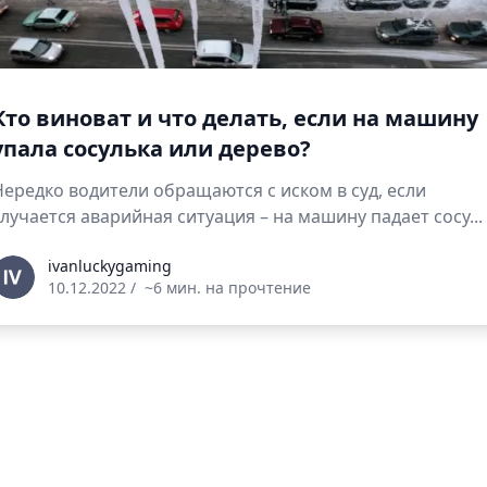
Кто виноват и что делать, если на машину
упала сосулька или дерево?
Нередко водители обращаются с иском в суд, если
случается аварийная ситуация – на машину падает сосу...
vanluckygaming
ivanluckygaming
10.12.2022
/
~6 мин. на прочтение