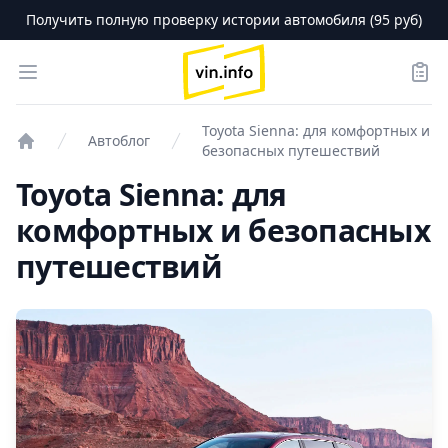
Получить полную проверку истории автомобиля (95 руб)
logo
Open menu
Зака
Toyota Sienna: для комфортных и
Автоблог
безопасных путешествий
Проверка авто
Toyota Sienna: для
комфортных и безопасных
путешествий