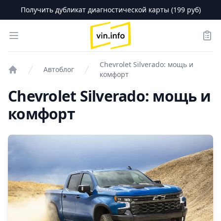
Получить дубликат диагностической карты (199 руб)
logo
Open menu
Зака
Chevrolet Silverado: мощь и
Автоблог
комфорт
Проверка авто
Chevrolet Silverado: мощь и
комфорт