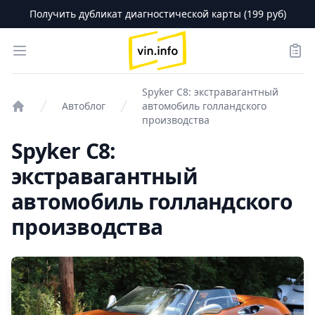
Получить дубликат диагностической карты (199 руб)
logo
Open menu
Зака
Spyker C8: экстравагантный
Автоблог
автомобиль голландского
Проверка авто
производства
Spyker C8:
экстравагантный
автомобиль голландского
производства