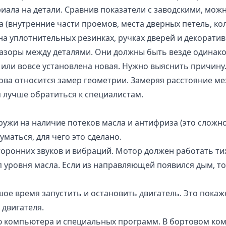
иала на детали. Сравнив показатели с заводскими, мож
 (внутренние части проемов, места дверных петель, коле
 на уплотнительных резинках, ручках дверей и декоратив
зазоры между деталями. Они должны быть везде одинак
а или вовсе установлена новая. Нужно выяснить причину
зова относится замер геометрии. Замеряя расстояние м
м лучше обратиться к специалистам.
ружи на наличие потеков масла и антифриза (это сложн
маться, для чего это сделано.
торонних звуков и вибраций. Мотор должен работать тих
ровня масла. Если из направляющей появился дым, то
е время запустить и остановить двигатель. Это покаже
 двигателя.
ю компьютера и специальных программ. В бортовом ком