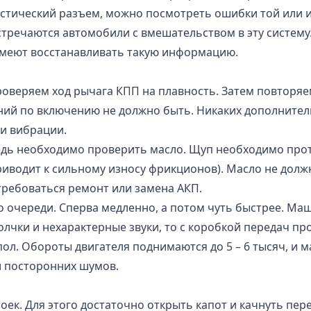
стический разъем, можно посмотреть ошибки той или ин
встречаются автомобили с вмешательством в эту систем
 умеют восстанавливать такую информацию.
 проверяем ход рычага КПП на плавность. Затем повтор
ний по включению не должно быть. Никаких дополнител
 и вибрации.
едь необходимо проверить масло. Щуп необходимо проте
риводит к сильному износу фрикционов). Масло не долж
требоваться ремонт или замена АКП.
 очереди. Сперва медленно, а потом чуть быстрее. Маш
лчки и нехарактерные звуки, то с коробкой передач п
 пол. Обороты двигателя поднимаются до 5 – 6 тысяч, и 
и посторонних шумов.
оек. Для этого достаточно открыть капот и качнуть пе