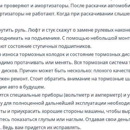
м проверяют и амортизаторы. После раскачки автомобил
ртизаторы не работают. Когда при раскачивании слышен
тить руль. Люфт и стук скажут о замене рулевых наконе
 поднимать на подъемнике. С помощью небольшой монт
вают состояние ступичных подшипников.
 износа тормозных колодок и состояние тормозных дис
одимо протачивать или менять. Вся тормозная система 
ве дисков. Причин может быть несколько: плохого качес
ужен ремонт. Стоит обратить внимание на тормозные шл
ии авто в будущем.
тся специальные приборы (вольтметр и амперметр) и у
ому для полноценной дальнейшей эксплуатации необходи
еты и приукрасить хорошие стороны машины, чтобы выр
йтесь показаться глупым или наглым. Отдавая свои день
 Ведь вам придется их исправлять.