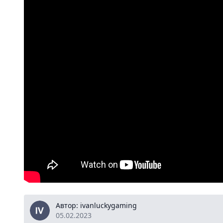
ivanluckygaming
Автор: ivanluckygaming
05.02.2023