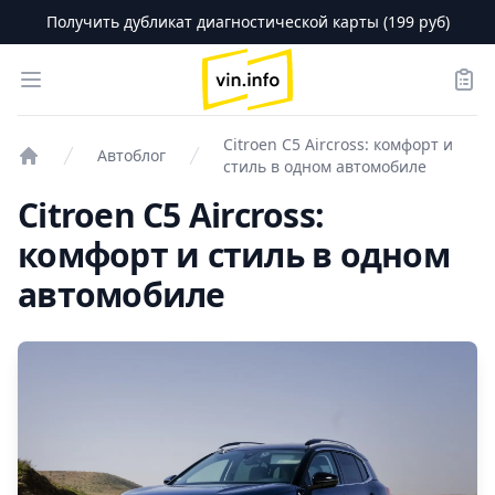
Получить дубликат диагностической карты (199 руб)
logo
Open menu
Зака
Citroen C5 Aircross: комфорт и
Автоблог
стиль в одном автомобиле
Проверка авто
Citroen C5 Aircross:
комфорт и стиль в одном
автомобиле