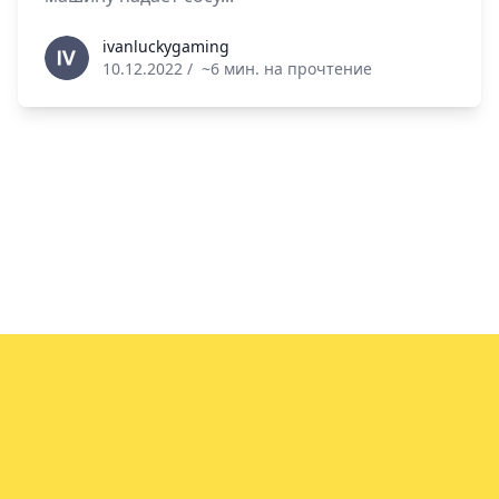
ivanluckygaming
ivanluckygaming
10.12.2022
/
~6 мин. на прочтение
info@vin.info