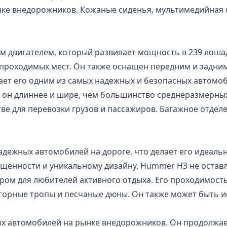
нке внедорожников. Кожаные сиденья, мультимедийная с
двигателем, который развивает мощность в 239 лошади
опроходимых мест. Он также оснащен передним и задн
ает его одним из самых надежных и безопасных автомоб
он длиннее и шире, чем большинство среднеразмерных
е для перевозки грузов и пассажиров. Багажное отдел
ежных автомобилей на дороге, что делает его идеальн
ащенности и уникальному дизайну, Hummer H3 не остав
ром для любителей активного отдыха. Его проходимост
горные тропы и песчаные дюны. Он также может быть ис
ных автомобилей на рынке внедорожников. Он продолжа