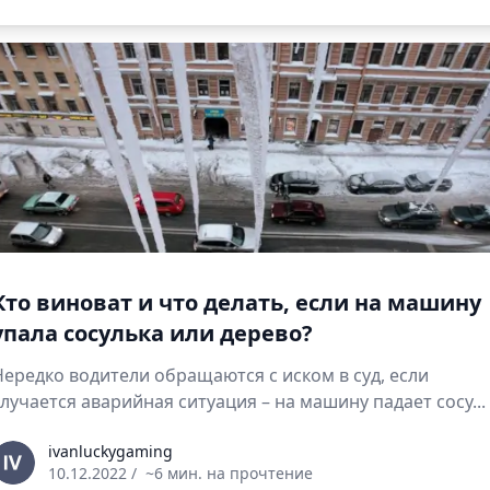
Кто виноват и что делать, если на машину
упала сосулька или дерево?
Нередко водители обращаются с иском в суд, если
случается аварийная ситуация – на машину падает сосу...
vanluckygaming
ivanluckygaming
10.12.2022
/
~6 мин. на прочтение