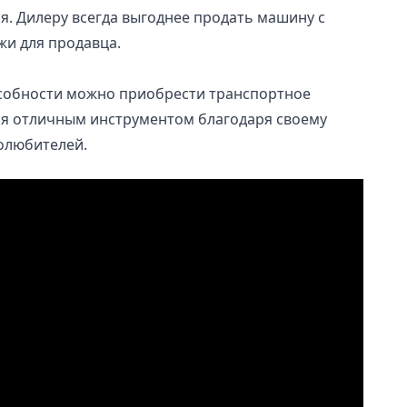
ся. Дилеру всегда выгоднее продать машину с
жи для продавца.
особности можно приобрести транспортное
ется отличным инструментом благодаря своему
толюбителей.