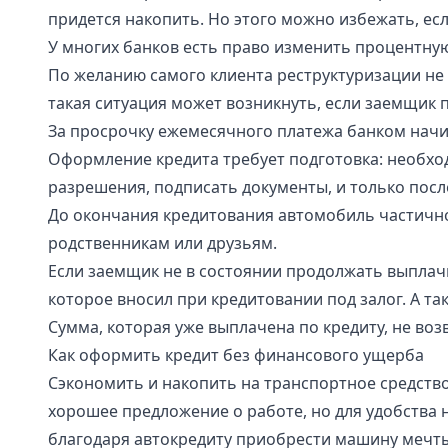
придется накопить. Но этого можно избежать, ес
У многих банков есть право изменить процентную
По желанию самого клиента реструктуризации не 
такая ситуация может возникнуть, если заемщик 
За просрочку ежемесячного платежа банком начис
Оформление кредита требует подготовка: необход
разрешения, подписать документы, и только посл
До окончания кредитования автомобиль частично 
родственникам или друзьям.
Если заемщик не в состоянии продолжать выплач
которое вносил при кредитовании под залог. А та
Сумма, которая уже выплачена по кредиту, не воз
Как оформить кредит без финансового ущерба
Сэкономить и накопить на транспортное средств
хорошее предложение о работе, но для удобства
благодаря автокредиту приобрести машину мечты 