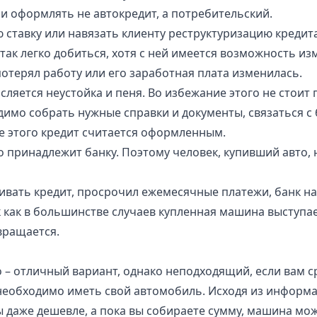
ли оформлять не автокредит, а потребительский.
 ставку или навязать клиенту реструктуризацию кредита
так легко добиться, хотя с ней имеется возможность и
потерял работу или его заработная плата изменилась.
ляется неустойка и пеня. Во избежание этого не стоит
имо собрать нужные справки и документы, связаться с 
е этого кредит считается оформленным.
принадлежит банку. Поэтому человек, купивший авто, н
ивать кредит, просрочил ежемесячные платежи, банк н
к как в большинстве случаев купленная машина выступает
вращается.
о – отличный вариант, однако неподходящий, если вам 
 необходимо иметь свой автомобиль. Исходя из информа
даже дешевле, а пока вы собираете сумму, машина мож