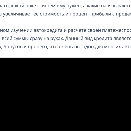
ать, какой пакет систем ему нужен, а какие навязывают
 увеличивает ее стоимость и процент прибыли с прода
ьном изучении автокредита и расчете своей платежесп
м всей суммы сразу на руках. Данный вид кредита явля
, бонусов и прочего, что очень выгодно для многих ав