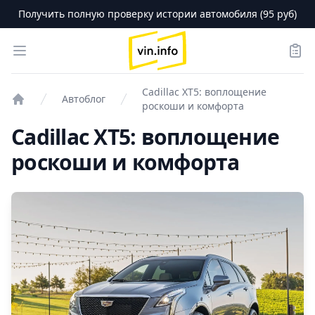
Получить полную проверку истории автомобиля (95 руб)
logo
Open menu
Зака
Cadillac XT5: воплощение
Автоблог
роскоши и комфорта
Проверка авто
Cadillac XT5: воплощение
роскоши и комфорта