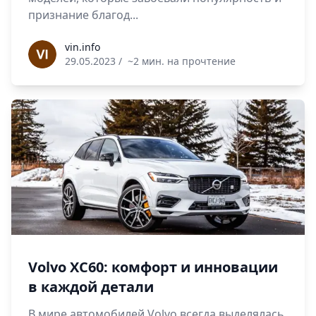
признание благод...
vin.info
vin.info
29.05.2023
/
~2 мин. на прочтение
Volvo XC60: комфорт и инновации
в каждой детали
В мире автомобилей Volvo всегда выделялась