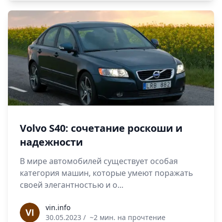
Volvo S40: сочетание роскоши и
надежности
В мире автомобилей существует особая
категория машин, которые умеют поражать
своей элегантностью и о...
vin.info
vin.info
30.05.2023
/
~2 мин. на прочтение