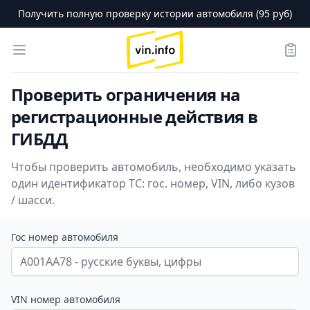
Получить полную проверку истории автомобиля (95 руб)
logo
Open menu
Зака
Проверить ограничения на
регистрационные действия в
ГИБДД
Чтобы проверить автомобиль, необходимо указать
один идентификатор ТС: гос. номер, VIN, либо кузов
/ шасси.
Гос номер автомобиля
VIN номер автомобиля